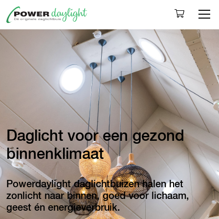
Togg
Daglicht voor een gezond
binnenklimaat
Powerdaylight daglichtbuizen halen het
zonlicht naar binnen, goed voor lichaam,
geest én energieverbruik.