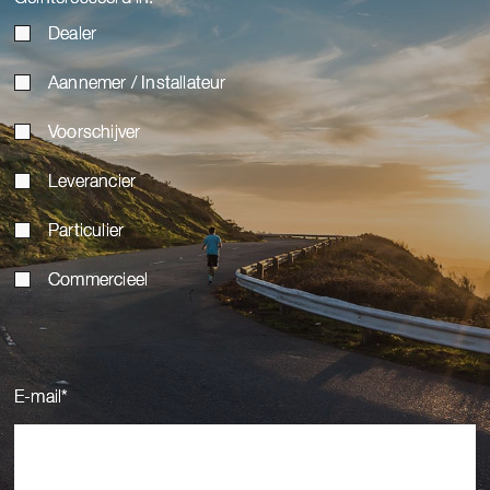
Dealer
Aannemer / Installateur
Voorschijver
Leverancier
Particulier
Commercieel
E-mail
*