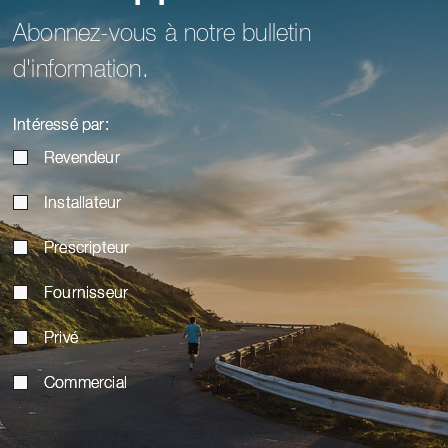
Abonnez-vous à notre bulletin
d'information.
Intéressé par:
Revendeur
Installateur
Prescripteur
Fournisseur
Privé
Commercial