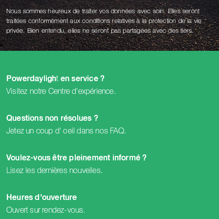
Nous sommes heureux de traiter vos données avec soin. Elles seront
traitées conformément aux conditions relatives à la protection de la vie
privée. Bien entendu, elles ne seront pas partagées avec des tiers.
t
Powerdayligh
en service ?
Visitez notre
Centre d'expérience
.
Questions non résolues ?
Jetez un coup d' oeil dans nos
FAQ
.
Voulez-vous être pleinement informé ?
Lisez les dernières
nouvelles
.
Heures d'ouverture
Ouvert sur
rendez-vous
.