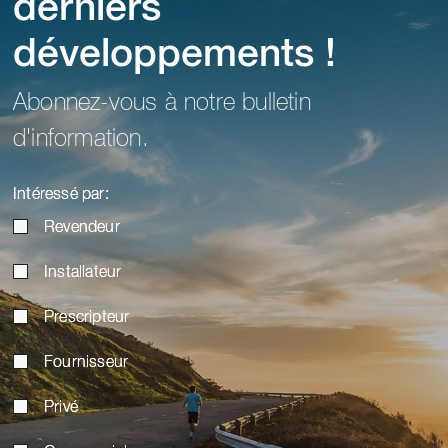
derniers
développements !
Abonnez-vous à notre bulletin
d'information.
Intéressé par:
Revendeur
Installateur
Prescripteur
Fournisseur
Privé